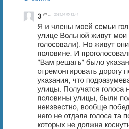
3
...
2025.07.05 12:44
Я и члены моей семьи голо
улице Вольной живут мои 
голосовали). Но живут он
половине. И проголосовали
"Вам решать" было указано
отремонтировать дорогу по
указания, что подразумева
улицы. Получатся голоса н
половины улицы, были по
неизвестно, вообще победи
него не отдала голоса та 
которых не должна коснуть