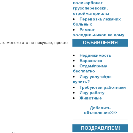
поликарбонат,
грузоперевозки,
стройматериалы
Перевозка лежачих
больных
Ремонт
холодильников на дому
 к. молоко это не покупаю, просто 
ОБЪЯВЛЕНИЯ
Недвижимость
Барахолка
Отдам/приму
бесплатно
Ищу услуги/где
купить?
Требуются работники
Ищу работу
Животные
Добавить
объявление>>>
ПОЗДРАВЛЯЕМ!