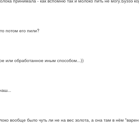
олока принимала - как вспомню так и молоко пить не могу.Буэээ кор
то потом его пили?
ое или обработанное иным способом...))
наш...
локо вообще было чуть ли не на вес золота, а она там в нём "варени