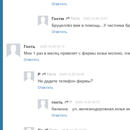
Ответить
Гостю
Гость
2025.10.29 12:57
Бруцеллёз вам в помощь...У частника бр
Ответить
Гость
2025.10.25 00:12
Мне 1 раз в месяц привозят с фермы козье молоко, оче
Ответить
Р
Гость
2025.10.25 03:08
Не дадите телефон фермы?
Ответить
гость
Р
2025.10.30 05:37
балахна.   ул..железнодорожная.козье м
Ответить
Ух
Гость
2025.10.26 19:25