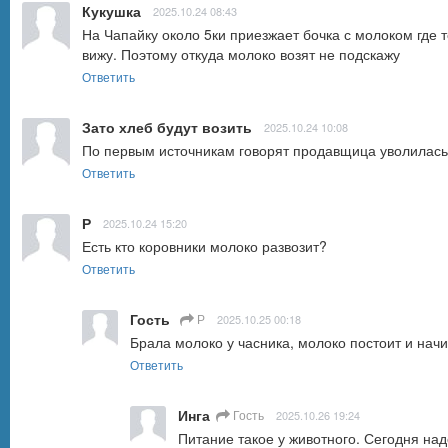
Кукушка
2025.10.24 08:43
На Чапайку около 5ки приезжает бочка с молоком где т
вижу. Поэтому откуда молоко возят не подскажу
Ответить
Зато хлеб будут возить
2025.10.24 10:08
По первым источникам говорят продавщица уволилась
Ответить
Р
2025.10.24 15:20
Есть кто коровники молоко развозит?
Ответить
Гость
Р
2025.10.25 00:18
Брала молоко у часника, молоко постоит и начи
Ответить
Инга
Гость
2025.10.26 19:24
Питание такое у животного. Сегодня на