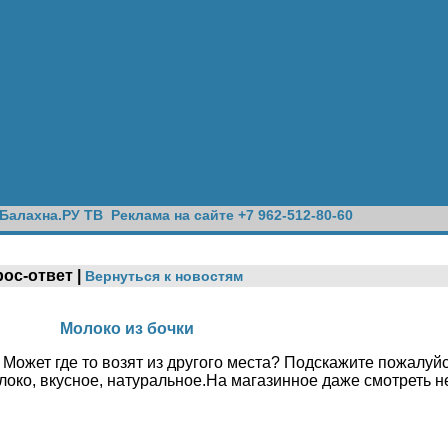
Балахна.РУ ТВ
Реклама на сайте +7 962-512-80-60
рос-ответ |
Вернуться к новостям
Молоко из бочки
 Может где то возят из другого места? Подскажите пожалуй
око, вкусное, натуральное.На магазинное даже смотреть не