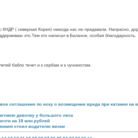
с КНДР ( северная Корея) никогда нас не предавали. Напрасно, дор
ддерживаю это.Тем кто написал в Балахне, особая благодарность.
етий бабло течет и к сербам и к чучхеистам.
вое соглашение по иску о возмещении вреда при катании на 
летнюю девочку у большого леса
очти на 18 млн рублей
 линию стоил водителю жизни