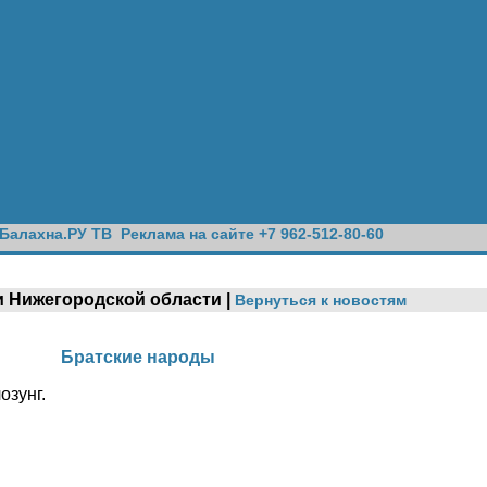
Балахна.РУ ТВ
Реклама на сайте +7 962-512-80-60
 и Нижегородской области |
Вернуться к новостям
Братские народы
озунг.