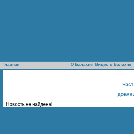
Доска объявлений
Главная
О Балахне
Видео о Балахне
Част
ДОБАВ
Новость не найдена!