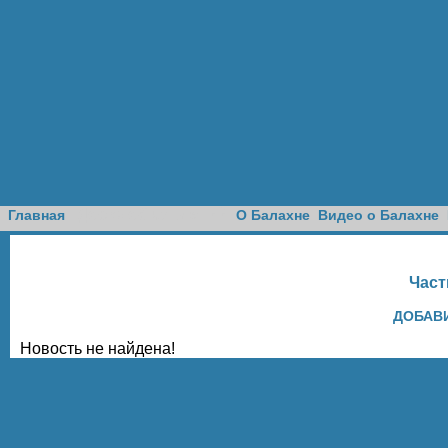
Доска объявлений
Главная
О Балахне
Видео о Балахне
Част
ДОБАВ
Новость не найдена!