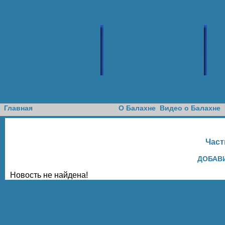
Доска объявлений
Главная
О Балахне
Видео о Балахне
Част
ДОБАВ
Новость не найдена!