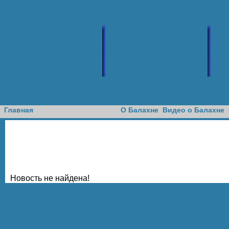
Доска объявлений
Главная
О Балахне
Видео о Балахне
Новость не найдена!