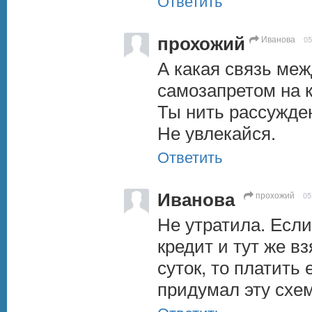
Ответить
прохожий
Иванова
05
А какая связь меж
самозапретом на к
Ты нить рассужден
Не увлекайся.
Ответить
Иванова
прохожий
05
Не утратила. Если
кредит и тут же вз
суток, то платить е
придумал эту схе