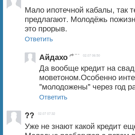
Мало ипотечной кабалы, так т
предлагают. Молодёжь пожизне
это прорыв.
Ответить
Айдахо
"" "
02.07 06:50
Да вообще кредит на свадь
моветоном.Особенно интер
"молодожены" через год ра
Ответить
??
02.07 07:32
Уже не знают какой кредит ещ
Молодые разбегутся,а потом в