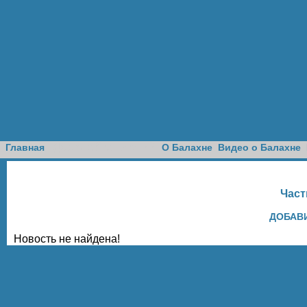
Доска объявлений
Главная
О Балахне
Видео о Балахне
Част
ДОБАВ
Новость не найдена!