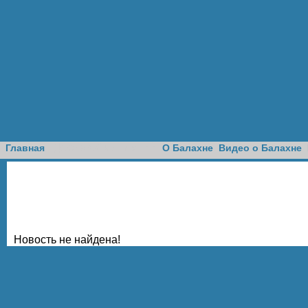
Доска объявлений
Главная
О Балахне
Видео о Балахне
Новость не найдена!