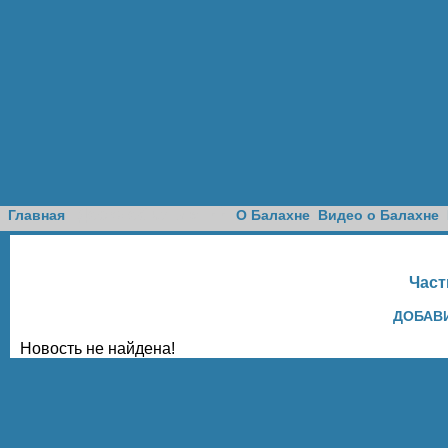
Доска объявлений
Главная
О Балахне
Видео о Балахне
Част
ДОБАВ
Новость не найдена!