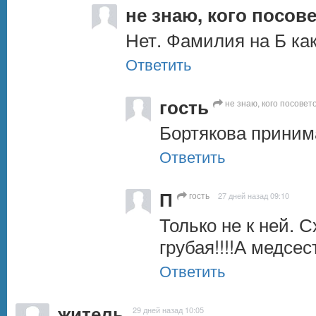
не знаю, кого посов
Нет. Фамилия на Б как
Ответить
гость
не знаю, кого посовет
Бортякова приним
Ответить
П
гость
27 дней назад 09:10
Только не к ней. С
грубая!!!!А медсе
Ответить
житель
29 дней назад 10:05