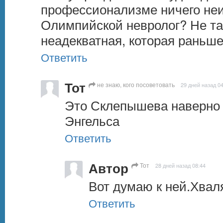
профессионализме ничего неиз
Олимпийской невролог? Не та
неадекватная, которая раньш
Ответить
Тот
не знаю, кого посоветовать
29 дней назад 0
Это Склепышева наверно 
Энгельса
Ответить
Автор
Тот
28 дней назад 08:44
Вот думаю к ней.Хвал
Ответить